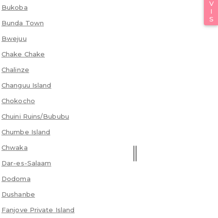
Bukoba
Bunda Town
Bwejuu
Chake Chake
Chalinze
Changuu Island
Chokocho
Chuini Ruins/Bububu
Chumbe Island
Chwaka
Dar-es-Salaam
Dodoma
Dushanbe
Fanjove Private Island