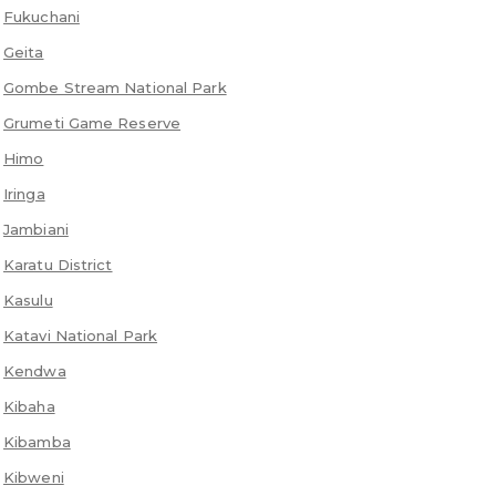
Fukuchani
Geita
Gombe Stream National Park
Grumeti Game Reserve
Himo
Iringa
Jambiani
Karatu District
Kasulu
Katavi National Park
Kendwa
Kibaha
Kibamba
Kibweni