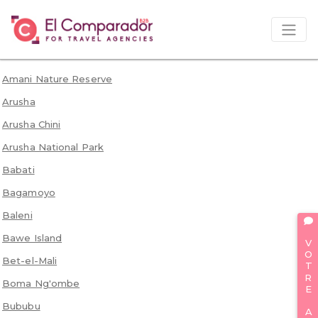
Amani Nature Reserve
Arusha
Arusha Chini
Arusha National Park
Babati
Bagamoyo
Baleni
VOTRE AVIS
Bawe Island
Bet-el-Mali
Boma Ng'ombe
Bububu