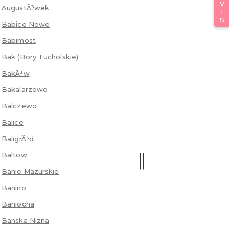
AugustÃ³wek
Babice Nowe
Babimost
Bak (Bory Tucholskie)
BakÃ³w
Bakalarzewo
Balczewo
Balice
BaligrÃ³d
Baltow
Banie Mazurskie
Banino
Baniocha
Banska Nizna