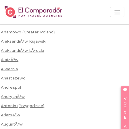
Adamowo (Greater Poland)
AleksandrÃ³w Kujawski
AleksandrÃ³w LÃ³dzki
AlojzÃ³w
Alwernia
Anastazewo
Andrespol
VOTRE AVIS
AndrychÃ³w
Antonin (Przygodzice)
ArlamÃ³w
AugustÃ³w