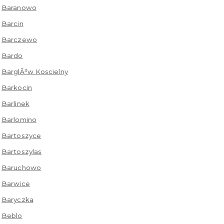
Baranowo
Barcin
Barczewo
Bardo
BarglÃ³w Koscielny
Barkocin
Barlinek
Barlomino
Bartoszyce
Bartoszylas
Baruchowo
Barwice
Baryczka
Beblo