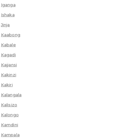
Iganga
Ishaka
Jinja
Kaabong
Kabale
Kagadi
Kajjansi
Kakinzi
Kakiri
Kalangala
Kalisizo
Kalongo
Kamdini
Kampala