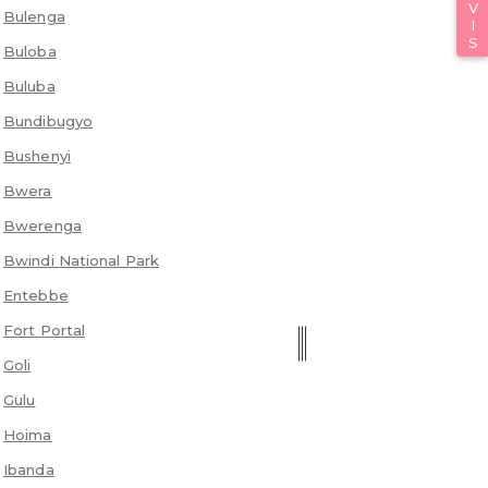
Bulenga
Buloba
Buluba
Bundibugyo
Bushenyi
Bwera
Bwerenga
Bwindi National Park
Entebbe
Fort Portal
Goli
Gulu
Hoima
Ibanda