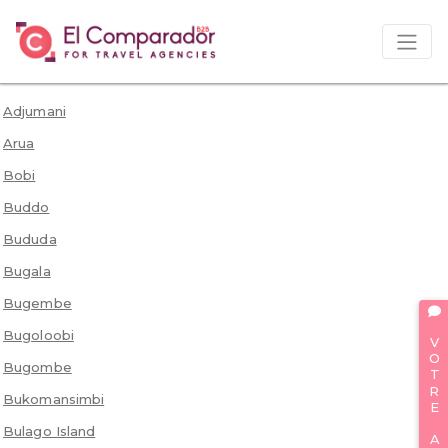
Adjumani
Arua
Bobi
Buddo
Bududa
Bugala
Bugembe
VOTRE AVIS
Bugoloobi
Bugombe
Bukomansimbi
Bulago Island