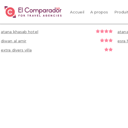
Accueil
A propos
Produi
atana khasab hotel
atan
diwan al amir
esra 
extra divers villa