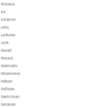
Khinalug
Kis
Kurdemir
Lahic
Lankaran
Lerik
Masalli
Masazir
Mekhrably
Mingachevir
Nabran
Naftalan
Nakhchivan
Nardaran