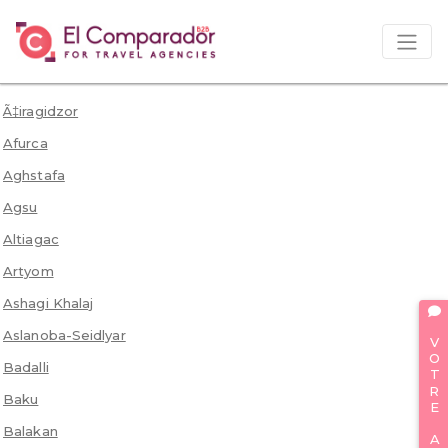
Ã‡iragidzor
Afurca
Aghstafa
Agsu
Altiagac
Artyom
Ashagi Khalaj
VOTRE AVIS
Aslanoba-Seidlyar
Badalli
Baku
Balakan