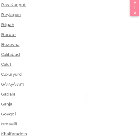
Bas Kungut
Beylagan
Bilgah
Borbor
Buzovna
Calilabad
Calut
Cuxuryurd
GÃ¼yÃ¼m
Gabala
Ganja
Goygol
Ismayilli
Khalfaraddin